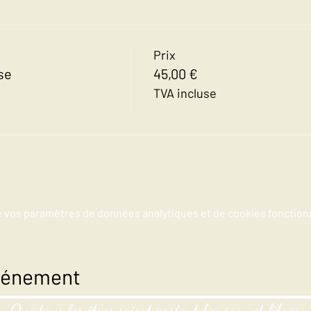
Prix
ise
45,00 €
TVA incluse
e vos paramètres de données analytiques et de cookies fonction
événement
Que tous les êtres soient partout heureux et libres