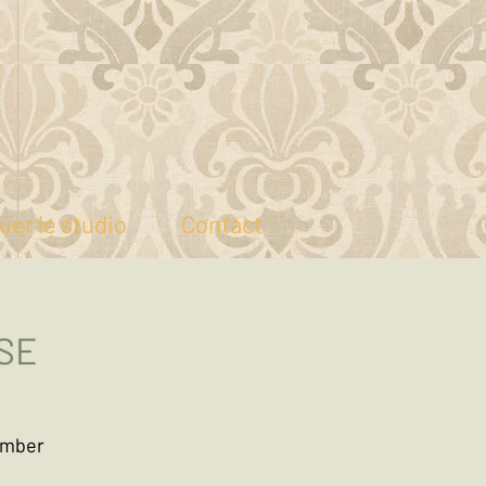
uer le studio
Contact
ISE
tomber