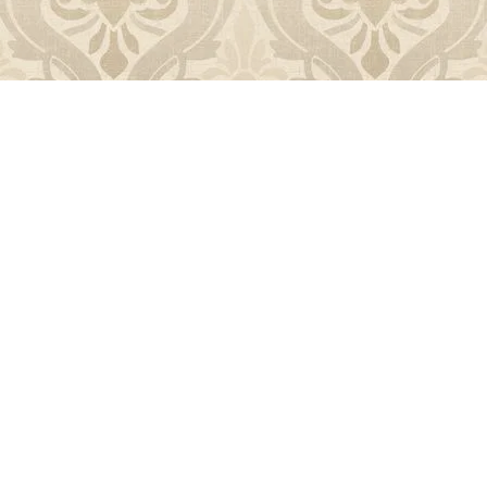
Que tous les êtres soient partout heureux et libres
Yoga authentique à la Joliette, Marseille
Conditions générales
© 2026 Maison du Yoga by Deepti
2 Place Francis Chirat, 13002 Marseille.
Numero de Siret : 53260485700039
contact@maison-du-yoga.com