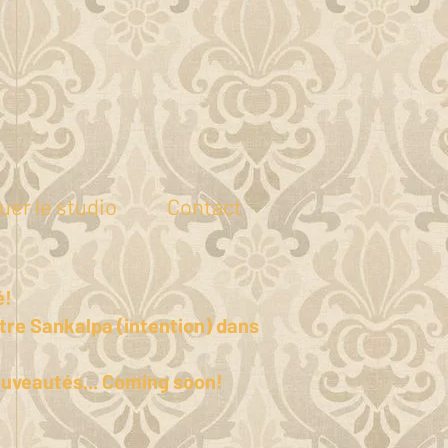
uer le studio
Contact
é!
otre Sankalpa (intention) dans
ouveautés... Coming soon!