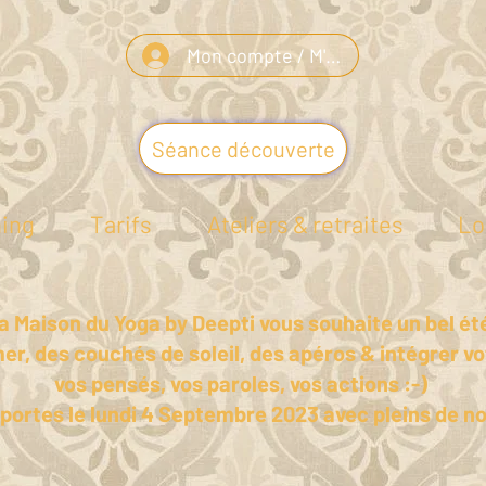
Mon compte / M'inscrire
Séance découverte
ning
Tarifs
Ateliers & retraites
Lo
a Maison du Yoga by Deepti vous souhaite un bel ét
 mer, des couchés de soleil, des apéros & intégrer v
vos pensés, vos paroles, vos actions :-)
 portes le lundi 4 Septembre 2023 avec pleins de n